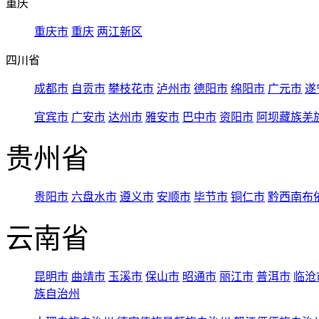
重庆
重庆市
重庆
两江新区
四川省
成都市
自贡市
攀枝花市
泸州市
德阳市
绵阳市
广元市
遂
宜宾市
广安市
达州市
雅安市
巴中市
资阳市
阿坝藏族羌
贵州省
贵阳市
六盘水市
遵义市
安顺市
毕节市
铜仁市
黔西南布
云南省
昆明市
曲靖市
玉溪市
保山市
昭通市
丽江市
普洱市
临沧
族自治州