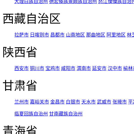
大理白族自治州
德宏傣族景颇族自治州
怒江傈僳族自治
西藏自治区
拉萨市
日喀则市
昌都市
山南地区
那曲地区
阿里地区
林
陕西省
西安市
铜川市
宝鸡市
咸阳市
渭南市
延安市
汉中市
榆林
甘肃省
兰州市
嘉峪关市
金昌市
白银市
天水市
武威市
张掖市
平
临夏回族自治州
甘南藏族自治州
青海省