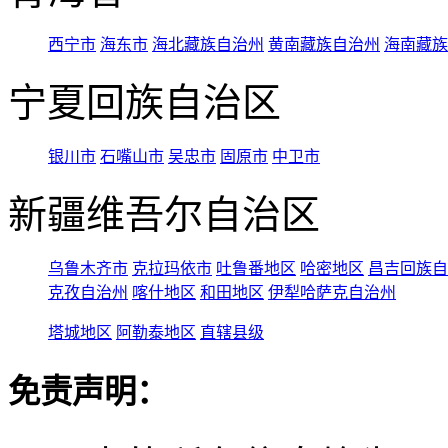
西宁市
海东市
海北藏族自治州
黄南藏族自治州
海南藏族
宁夏回族自治区
银川市
石嘴山市
吴忠市
固原市
中卫市
新疆维吾尔自治区
乌鲁木齐市
克拉玛依市
吐鲁番地区
哈密地区
昌吉回族自
克孜自治州
喀什地区
和田地区
伊犁哈萨克自治州
塔城地区
阿勒泰地区
直辖县级
免责声明：