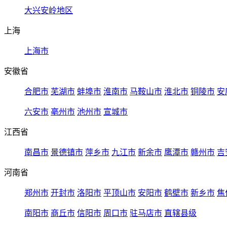
大兴安岭地区
上海
上海市
安徽省
合肥市
芜湖市
蚌埠市
淮南市
马鞍山市
淮北市
铜陵市
安
六安市
亳州市
池州市
宣城市
江西省
南昌市
景德镇市
萍乡市
九江市
新余市
鹰潭市
赣州市
吉
河南省
郑州市
开封市
洛阳市
平顶山市
安阳市
鹤壁市
新乡市
焦
南阳市
商丘市
信阳市
周口市
驻马店市
直辖县级