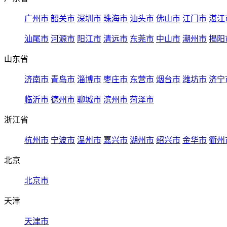
广州市
韶关市
深圳市
珠海市
汕头市
佛山市
江门市
湛江
汕尾市
河源市
阳江市
清远市
东莞市
中山市
潮州市
揭阳
山东省
济南市
青岛市
淄博市
枣庄市
东营市
烟台市
潍坊市
济宁
临沂市
德州市
聊城市
滨州市
菏泽市
浙江省
杭州市
宁波市
温州市
嘉兴市
湖州市
绍兴市
金华市
衢州
北京
北京市
天津
天津市