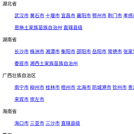
湖北省
武汉市
黄石市
十堰市
宜昌市
襄阳市
鄂州市
荆门市
孝感
恩施土家族苗族自治州
直辖县级
湖南省
长沙市
株洲市
湘潭市
衡阳市
邵阳市
岳阳市
常德市
张家
娄底市
湘西土家族苗族自治州
广西壮族自治区
南宁市
柳州市
桂林市
梧州市
北海市
防城港市
钦州市
贵
来宾市
崇左市
海南省
海口市
三亚市
三沙市
直辖县级