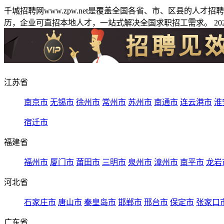
千城招聘网www.zpw.net是覆盖全国各省、市、区县的人
历，企业可直招本地人才，一站式解决全国求职招工需求。 2026
江苏省
南京市
无锡市
徐州市
常州市
苏州市
南通市
连云港市
淮
宿迁市
福建省
福州市
厦门市
莆田市
三明市
泉州市
漳州市
南平市
龙岩
河北省
石家庄市
唐山市
秦皇岛市
邯郸市
邢台市
保定市
张家口
广东省