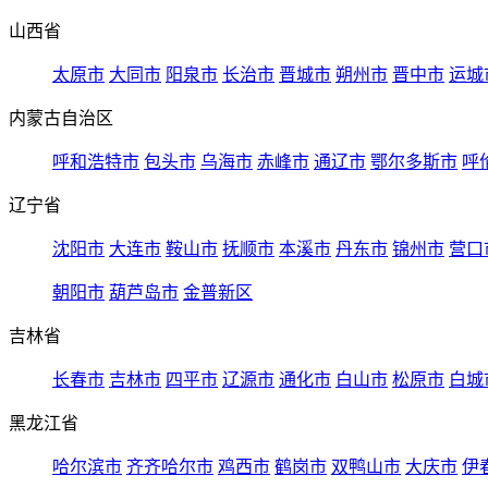
山西省
太原市
大同市
阳泉市
长治市
晋城市
朔州市
晋中市
运城
内蒙古自治区
呼和浩特市
包头市
乌海市
赤峰市
通辽市
鄂尔多斯市
呼
辽宁省
沈阳市
大连市
鞍山市
抚顺市
本溪市
丹东市
锦州市
营口
朝阳市
葫芦岛市
金普新区
吉林省
长春市
吉林市
四平市
辽源市
通化市
白山市
松原市
白城
黑龙江省
哈尔滨市
齐齐哈尔市
鸡西市
鹤岗市
双鸭山市
大庆市
伊