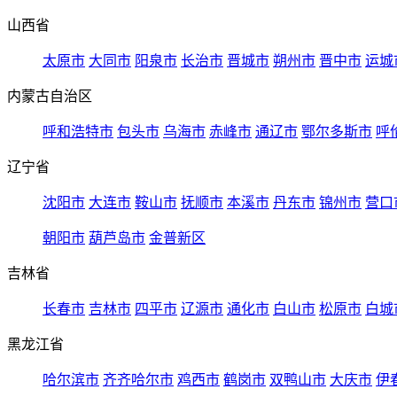
山西省
太原市
大同市
阳泉市
长治市
晋城市
朔州市
晋中市
运城
内蒙古自治区
呼和浩特市
包头市
乌海市
赤峰市
通辽市
鄂尔多斯市
呼
辽宁省
沈阳市
大连市
鞍山市
抚顺市
本溪市
丹东市
锦州市
营口
朝阳市
葫芦岛市
金普新区
吉林省
长春市
吉林市
四平市
辽源市
通化市
白山市
松原市
白城
黑龙江省
哈尔滨市
齐齐哈尔市
鸡西市
鹤岗市
双鸭山市
大庆市
伊