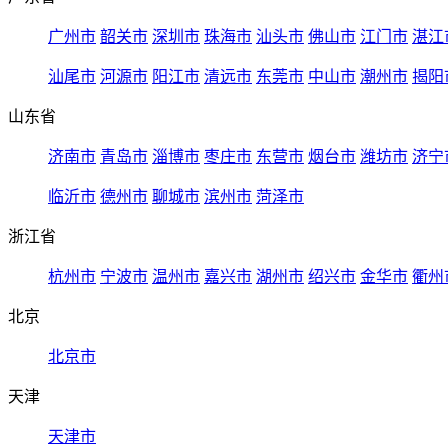
广州市
韶关市
深圳市
珠海市
汕头市
佛山市
江门市
湛江
汕尾市
河源市
阳江市
清远市
东莞市
中山市
潮州市
揭阳
山东省
济南市
青岛市
淄博市
枣庄市
东营市
烟台市
潍坊市
济宁
临沂市
德州市
聊城市
滨州市
菏泽市
浙江省
杭州市
宁波市
温州市
嘉兴市
湖州市
绍兴市
金华市
衢州
北京
北京市
天津
天津市