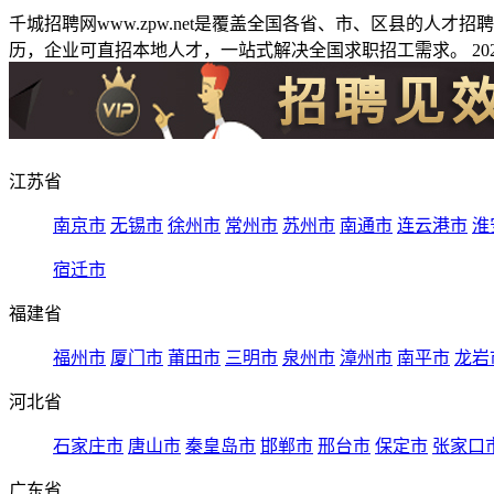
千城招聘网www.zpw.net是覆盖全国各省、市、区县的人
历，企业可直招本地人才，一站式解决全国求职招工需求。 2026
江苏省
南京市
无锡市
徐州市
常州市
苏州市
南通市
连云港市
淮
宿迁市
福建省
福州市
厦门市
莆田市
三明市
泉州市
漳州市
南平市
龙岩
河北省
石家庄市
唐山市
秦皇岛市
邯郸市
邢台市
保定市
张家口
广东省