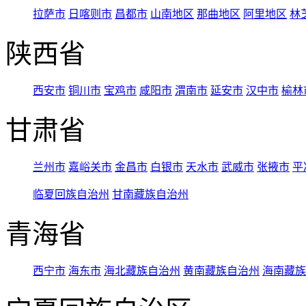
拉萨市
日喀则市
昌都市
山南地区
那曲地区
阿里地区
林
陕西省
西安市
铜川市
宝鸡市
咸阳市
渭南市
延安市
汉中市
榆林
甘肃省
兰州市
嘉峪关市
金昌市
白银市
天水市
武威市
张掖市
平
临夏回族自治州
甘南藏族自治州
青海省
西宁市
海东市
海北藏族自治州
黄南藏族自治州
海南藏族