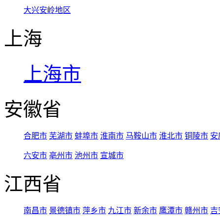
大兴安岭地区
上海
上海市
安徽省
合肥市
芜湖市
蚌埠市
淮南市
马鞍山市
淮北市
铜陵市
安
六安市
亳州市
池州市
宣城市
江西省
南昌市
景德镇市
萍乡市
九江市
新余市
鹰潭市
赣州市
吉