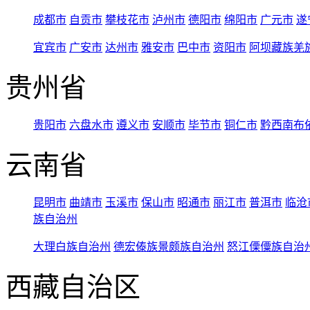
成都市
自贡市
攀枝花市
泸州市
德阳市
绵阳市
广元市
遂
宜宾市
广安市
达州市
雅安市
巴中市
资阳市
阿坝藏族羌
贵州省
贵阳市
六盘水市
遵义市
安顺市
毕节市
铜仁市
黔西南布
云南省
昆明市
曲靖市
玉溪市
保山市
昭通市
丽江市
普洱市
临沧
族自治州
大理白族自治州
德宏傣族景颇族自治州
怒江傈僳族自治
西藏自治区