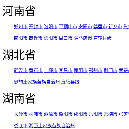
河南省
郑州市
开封市
洛阳市
平顶山市
安阳市
鹤壁市
新乡市
焦
南阳市
商丘市
信阳市
周口市
驻马店市
直辖县级
湖北省
武汉市
黄石市
十堰市
宜昌市
襄阳市
鄂州市
荆门市
孝感
恩施土家族苗族自治州
直辖县级
湖南省
长沙市
株洲市
湘潭市
衡阳市
邵阳市
岳阳市
常德市
张家
娄底市
湘西土家族苗族自治州