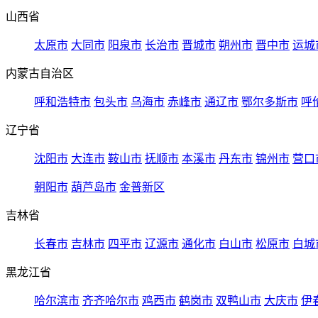
山西省
太原市
大同市
阳泉市
长治市
晋城市
朔州市
晋中市
运城
内蒙古自治区
呼和浩特市
包头市
乌海市
赤峰市
通辽市
鄂尔多斯市
呼
辽宁省
沈阳市
大连市
鞍山市
抚顺市
本溪市
丹东市
锦州市
营口
朝阳市
葫芦岛市
金普新区
吉林省
长春市
吉林市
四平市
辽源市
通化市
白山市
松原市
白城
黑龙江省
哈尔滨市
齐齐哈尔市
鸡西市
鹤岗市
双鸭山市
大庆市
伊