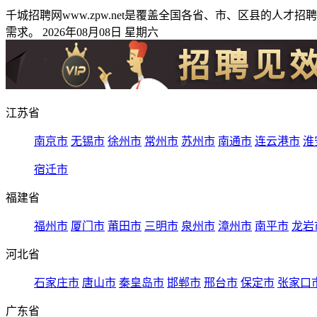
千城招聘网www.zpw.net是覆盖全国各省、市、区县的
需求。 2026年08月08日 星期六
江苏省
南京市
无锡市
徐州市
常州市
苏州市
南通市
连云港市
淮
宿迁市
福建省
福州市
厦门市
莆田市
三明市
泉州市
漳州市
南平市
龙岩
河北省
石家庄市
唐山市
秦皇岛市
邯郸市
邢台市
保定市
张家口
广东省