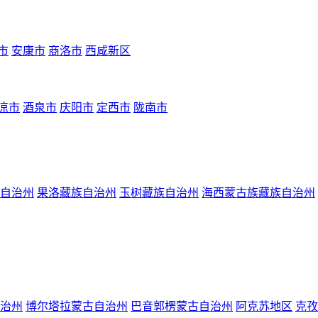
市
安康市
商洛市
西咸新区
凉市
酒泉市
庆阳市
定西市
陇南市
自治州
果洛藏族自治州
玉树藏族自治州
海西蒙古族藏族自治州
治州
博尔塔拉蒙古自治州
巴音郭楞蒙古自治州
阿克苏地区
克孜