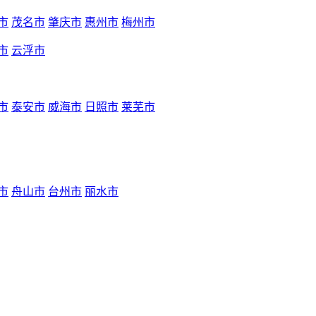
市
茂名市
肇庆市
惠州市
梅州市
市
云浮市
市
泰安市
威海市
日照市
莱芜市
市
舟山市
台州市
丽水市