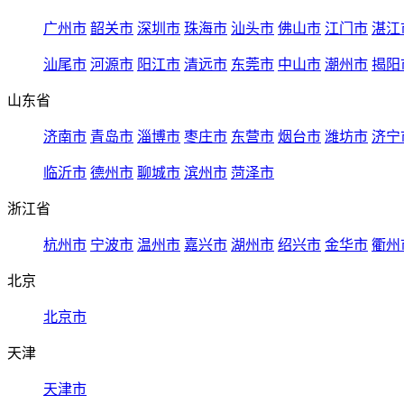
广州市
韶关市
深圳市
珠海市
汕头市
佛山市
江门市
湛江
汕尾市
河源市
阳江市
清远市
东莞市
中山市
潮州市
揭阳
山东省
济南市
青岛市
淄博市
枣庄市
东营市
烟台市
潍坊市
济宁
临沂市
德州市
聊城市
滨州市
菏泽市
浙江省
杭州市
宁波市
温州市
嘉兴市
湖州市
绍兴市
金华市
衢州
北京
北京市
天津
天津市