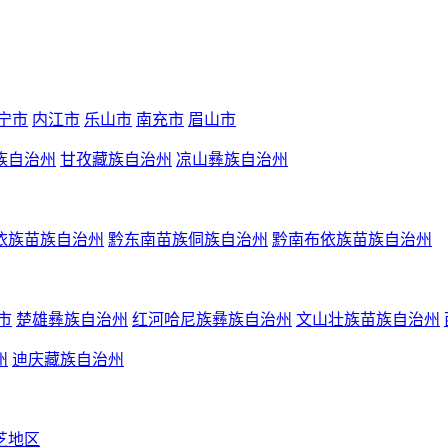
宁市
内江市
乐山市
南充市
眉山市
族自治州
甘孜藏族自治州
凉山彝族自治州
依族苗族自治州
黔东南苗族侗族自治州
黔南布依族苗族自治州
市
楚雄彝族自治州
红河哈尼族彝族自治州
文山壮族苗族自治州
州
迪庆藏族自治州
芝地区