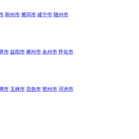
市
荆州市
黄冈市
咸宁市
随州市
界市
益阳市
郴州市
永州市
怀化市
港市
玉林市
百色市
贺州市
河池市