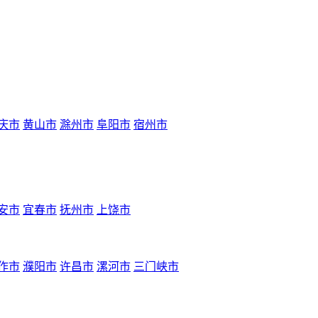
庆市
黄山市
滁州市
阜阳市
宿州市
安市
宜春市
抚州市
上饶市
作市
濮阳市
许昌市
漯河市
三门峡市