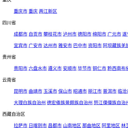
重庆市
重庆
两江新区
四川省
成都市
自贡市
攀枝花市
泸州市
德阳市
绵阳市
广元市
遂
宜宾市
广安市
达州市
雅安市
巴中市
资阳市
阿坝藏族羌
贵州省
贵阳市
六盘水市
遵义市
安顺市
毕节市
铜仁市
黔西南布
云南省
昆明市
曲靖市
玉溪市
保山市
昭通市
丽江市
普洱市
临沧
大理白族自治州
德宏傣族景颇族自治州
怒江傈僳族自治
西藏自治区
拉萨市
日喀则市
昌都市
山南地区
那曲地区
阿里地区
林