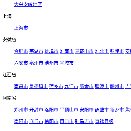
大兴安岭地区
上海
上海市
安徽省
合肥市
芜湖市
蚌埠市
淮南市
马鞍山市
淮北市
铜陵市
安
六安市
亳州市
池州市
宣城市
江西省
南昌市
景德镇市
萍乡市
九江市
新余市
鹰潭市
赣州市
吉
河南省
郑州市
开封市
洛阳市
平顶山市
安阳市
鹤壁市
新乡市
焦
南阳市
商丘市
信阳市
周口市
驻马店市
直辖县级