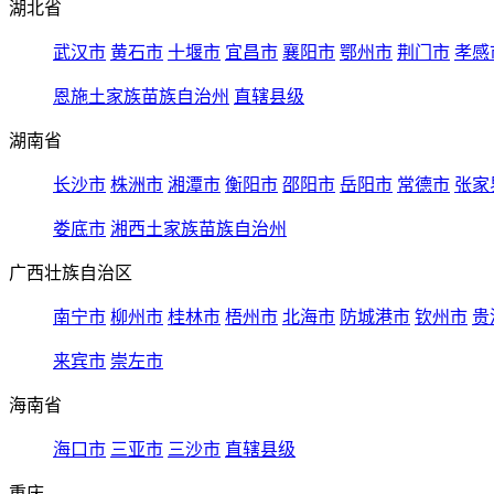
湖北省
武汉市
黄石市
十堰市
宜昌市
襄阳市
鄂州市
荆门市
孝感
恩施土家族苗族自治州
直辖县级
湖南省
长沙市
株洲市
湘潭市
衡阳市
邵阳市
岳阳市
常德市
张家
娄底市
湘西土家族苗族自治州
广西壮族自治区
南宁市
柳州市
桂林市
梧州市
北海市
防城港市
钦州市
贵
来宾市
崇左市
海南省
海口市
三亚市
三沙市
直辖县级
重庆