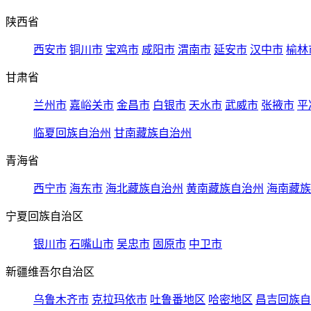
陕西省
西安市
铜川市
宝鸡市
咸阳市
渭南市
延安市
汉中市
榆林
甘肃省
兰州市
嘉峪关市
金昌市
白银市
天水市
武威市
张掖市
平
临夏回族自治州
甘南藏族自治州
青海省
西宁市
海东市
海北藏族自治州
黄南藏族自治州
海南藏族
宁夏回族自治区
银川市
石嘴山市
吴忠市
固原市
中卫市
新疆维吾尔自治区
乌鲁木齐市
克拉玛依市
吐鲁番地区
哈密地区
昌吉回族自