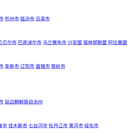
市
忻州市
临汾市
吕梁市
伦贝尔市
巴彦淖尔市
乌兰察布市
兴安盟
锡林郭勒盟
阿拉善盟
市
阜新市
辽阳市
盘锦市
铁岭市
市
延边朝鲜族自治州
春市
佳木斯市
七台河市
牡丹江市
黑河市
绥化市