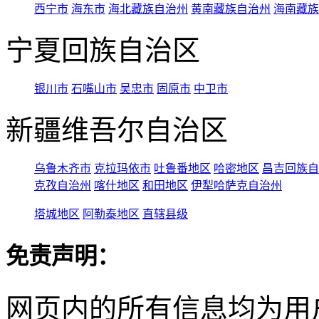
西宁市
海东市
海北藏族自治州
黄南藏族自治州
海南藏族
宁夏回族自治区
银川市
石嘴山市
吴忠市
固原市
中卫市
新疆维吾尔自治区
乌鲁木齐市
克拉玛依市
吐鲁番地区
哈密地区
昌吉回族自
克孜自治州
喀什地区
和田地区
伊犁哈萨克自治州
塔城地区
阿勒泰地区
直辖县级
免责声明：
网页内的所有信息均为用