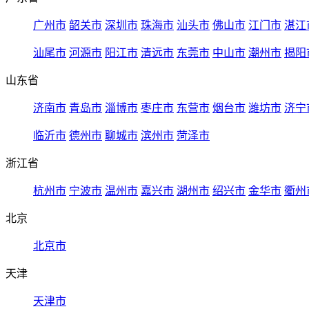
广州市
韶关市
深圳市
珠海市
汕头市
佛山市
江门市
湛江
汕尾市
河源市
阳江市
清远市
东莞市
中山市
潮州市
揭阳
山东省
济南市
青岛市
淄博市
枣庄市
东营市
烟台市
潍坊市
济宁
临沂市
德州市
聊城市
滨州市
菏泽市
浙江省
杭州市
宁波市
温州市
嘉兴市
湖州市
绍兴市
金华市
衢州
北京
北京市
天津
天津市