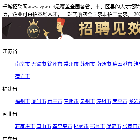
千城招聘网www.zpw.net是覆盖全国各省、市、区县的人
历，企业可直招本地人才，一站式解决全国求职招工需求。 2026
江苏省
南京市
无锡市
徐州市
常州市
苏州市
南通市
连云港市
淮
宿迁市
福建省
福州市
厦门市
莆田市
三明市
泉州市
漳州市
南平市
龙岩
河北省
石家庄市
唐山市
秦皇岛市
邯郸市
邢台市
保定市
张家口
广东省