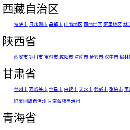
西藏自治区
拉萨市
日喀则市
昌都市
山南地区
那曲地区
阿里地区
林
陕西省
西安市
铜川市
宝鸡市
咸阳市
渭南市
延安市
汉中市
榆林
甘肃省
兰州市
嘉峪关市
金昌市
白银市
天水市
武威市
张掖市
平
临夏回族自治州
甘南藏族自治州
青海省