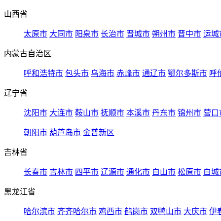
山西省
太原市
大同市
阳泉市
长治市
晋城市
朔州市
晋中市
运城
内蒙古自治区
呼和浩特市
包头市
乌海市
赤峰市
通辽市
鄂尔多斯市
呼
辽宁省
沈阳市
大连市
鞍山市
抚顺市
本溪市
丹东市
锦州市
营口
朝阳市
葫芦岛市
金普新区
吉林省
长春市
吉林市
四平市
辽源市
通化市
白山市
松原市
白城
黑龙江省
哈尔滨市
齐齐哈尔市
鸡西市
鹤岗市
双鸭山市
大庆市
伊