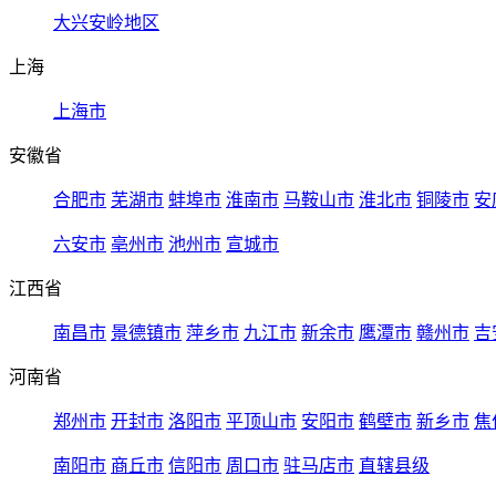
大兴安岭地区
上海
上海市
安徽省
合肥市
芜湖市
蚌埠市
淮南市
马鞍山市
淮北市
铜陵市
安
六安市
亳州市
池州市
宣城市
江西省
南昌市
景德镇市
萍乡市
九江市
新余市
鹰潭市
赣州市
吉
河南省
郑州市
开封市
洛阳市
平顶山市
安阳市
鹤壁市
新乡市
焦
南阳市
商丘市
信阳市
周口市
驻马店市
直辖县级