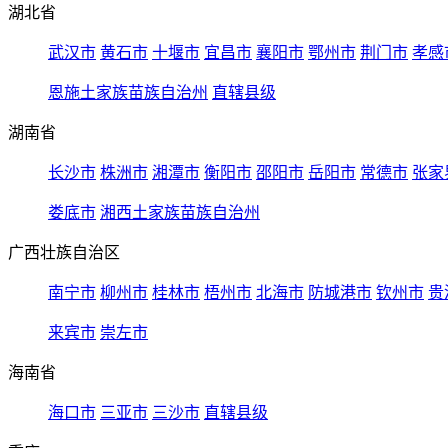
湖北省
武汉市
黄石市
十堰市
宜昌市
襄阳市
鄂州市
荆门市
孝感
恩施土家族苗族自治州
直辖县级
湖南省
长沙市
株洲市
湘潭市
衡阳市
邵阳市
岳阳市
常德市
张家
娄底市
湘西土家族苗族自治州
广西壮族自治区
南宁市
柳州市
桂林市
梧州市
北海市
防城港市
钦州市
贵
来宾市
崇左市
海南省
海口市
三亚市
三沙市
直辖县级