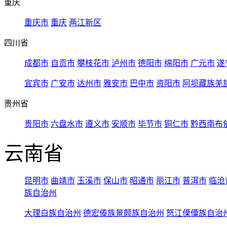
重庆
重庆市
重庆
两江新区
四川省
成都市
自贡市
攀枝花市
泸州市
德阳市
绵阳市
广元市
遂
宜宾市
广安市
达州市
雅安市
巴中市
资阳市
阿坝藏族羌
贵州省
贵阳市
六盘水市
遵义市
安顺市
毕节市
铜仁市
黔西南布
云南省
昆明市
曲靖市
玉溪市
保山市
昭通市
丽江市
普洱市
临沧
族自治州
大理白族自治州
德宏傣族景颇族自治州
怒江傈僳族自治